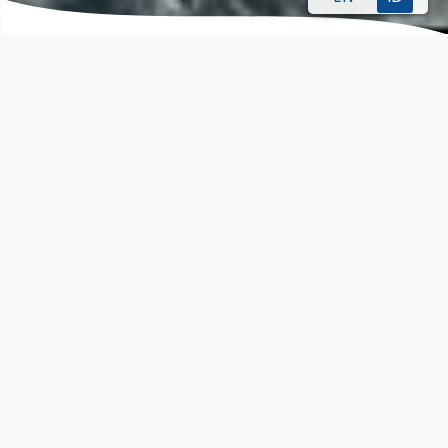
Layanan Penyediaan &
Manajemen Kru
Transship Management adalah pemasok
Kru Indonesia yang bereputasi. Kami
menyediakan berbagai macam tenaga
kerja:
Semua pangkat untuk Industri Maritim (Tingkat
Manajemen, Operasional & Pendukung)
Perwira Laut dan Rating untuk kapal pesiar